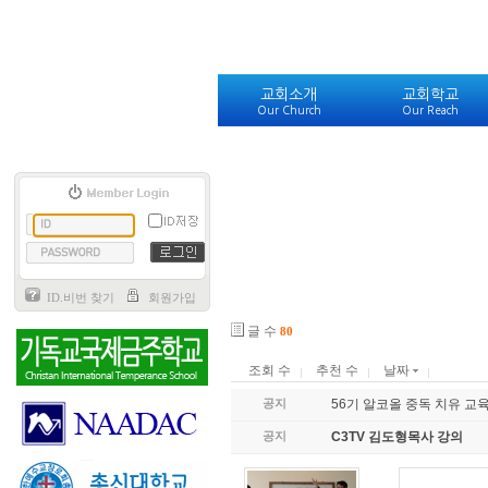
교회소개
교회학교
Our Church
Our Reach
ID.비번 찾기
회원가입
글 수
80
조회 수
추천 수
날짜
공지
56기 알코올 중독 치유 교
공지
C3TV 김도형목사 강의