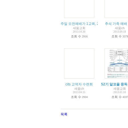
주일 오전예배가 1교회, 2교회로 진행됩니다.
추석 가족 예배
새움교회
새움ch
2013.10.30
2013.09.18
조회 수
조회 수
2916
337
cits 교역자 수련회
52기 알코올 중독
새움ch
새움교회
2013.04.15
2013.01.10
조회 수
조회 수
2934
433
목록