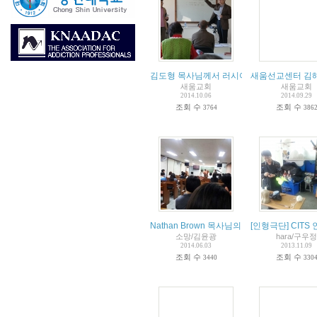
김도형 목사님께서 러시아 선교지를 다녀 오
새움선교센터 김해
새움교회
새움교회
2014.10.06
2014.09.29
조회 수
조회 수
3764
386
Nathan Brown 목사님의 영어 강좌 오픈
[인형극단] CIT
소망/김윤광
hara/구우정
2014.06.03
2013.11.09
조회 수
조회 수
3440
330