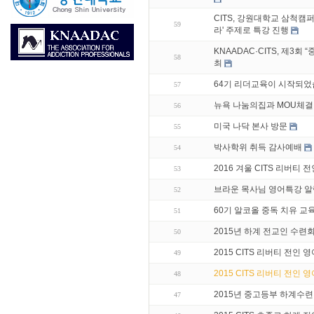
CITS, 강원대학교 삼척캠퍼
59
라' 주제로 특강 진행
KNAADAC·CITS, 제3
58
최
64기 리더교육이 시작되었
57
뉴욕 나눔의집과 MOU체결
56
미국 나닥 본사 방문
55
박사학위 취득 감사예배
54
2016 겨울 CITS 리버티 
53
브라운 목사님 영어특강 알
52
60기 알코올 중독 치유 교
51
2015년 하계 전교인 수련
50
2015 CITS 리버티 전인
49
2015 CITS 리버티 전인 
48
2015년 중고등부 하계수
47