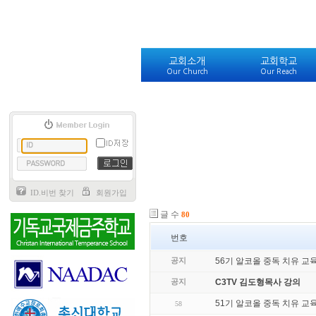
교회소개
교회학교
Our Church
Our Reach
ID.비번 찾기
회원가입
글 수
80
번호
공지
56기 알코올 중독 치유 교
공지
C3TV 김도형목사 강의
51기 알코올 중독 치유 교
58