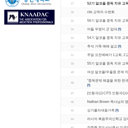
52기 알코올 중독 치유 교
57
cits 교역자 수련회
56
56기 알코올 중독 치유 교
55
아들 우영이 군 입대
54
54기 알코올 중독 치유 교
53
추석 가족 예배 설교
52
주일 오전예배가 1교회, 2
51
55기 알코올 중독 치유 교
50
여성 알코올/우울증 문제 
49
"중독문제 해결을 위한 한
48
[인형극단] CITS 인형극
47
Nathan Brown 목사님의
46
싱가폴의새움가족
45
러시아 복음주의신학교 강
44
장준현 전도사님께서 미국
43