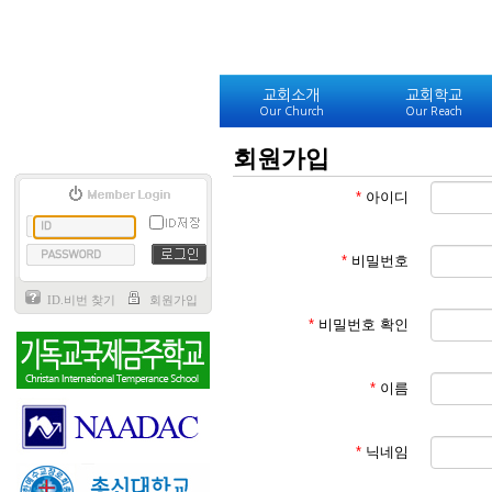
교회소개
교회학교
Our Church
Our Reach
회원가입
*
아이디
*
비밀번호
ID.비번 찾기
회원가입
*
비밀번호 확인
*
이름
*
닉네임