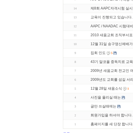
제8회 AAPC자격시험 실시
14
교육이 진행되고 있습니다.
13
AAPC / NAADAC 시험대
12
2010 새움교회 조직부서표
11
12월 31일 송구영신예배가
10
집회 인도
9
5
43기 알코올 중독치료 교육
8
2009년 새움교회 전교인
7
2009년도 교회를 섬길 
6
12월 28일 새움소식
5
1
사진을 올리실 때는
4
글만 쓰실때에는
3
회원가입을 하셔야 합니다.
2
홈페이지를 새 단장 합니다
1