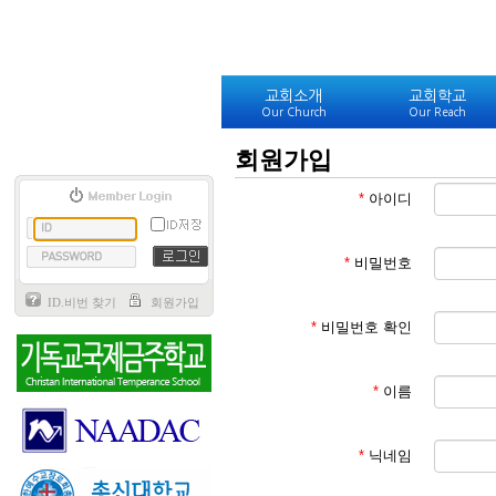
교회소개
교회학교
Our Church
Our Reach
회원가입
*
아이디
*
비밀번호
ID.비번 찾기
회원가입
*
비밀번호 확인
*
이름
*
닉네임