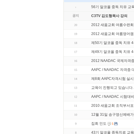
56기 알코올 중독 치유 교
공지
C3TV 김도형목사 강의
2012 새움교회 여름수련
20
2012 새움교회 여름영어
19
제50기 알코올 중독 치유 
18
제49기 알코올 중독 치유 
17
2012 NAADAC 국제자격
16
AAPC / NAADAC 자격증
15
제8회 AAPC자격시험 실시
14
교육이 진행되고 있습니다.
13
AAPC / NAADAC 시험대
12
2010 새움교회 조직부서표
11
12월 31일 송구영신예배가
10
집회 인도
9
5
43기 알코올 중독치료 교육
8