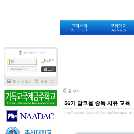
교회소개
교회학교
Our Church
Our Reach
ID.비번 찾기
회원가입
글 수
80
56기 알코올 중독 치유 교육
http://saewoom.kr/zbxe/index.php?document_srl