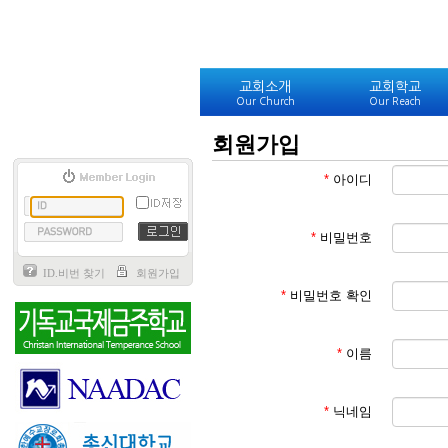
교회소개
교회학교
Our Church
Our Reach
회원가입
*
아이디
*
비밀번호
ID.비번 찾기
회원가입
*
비밀번호 확인
*
이름
*
닉네임