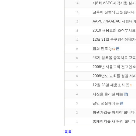
제8회 AAPC자격시험 실시
14
교육이 진행되고 있습니다.
13
AAPC / NAADAC 시험대
12
2010 새움교회 조직부서표
11
12월 31일 송구영신예배가
10
집회 인도
9
5
43기 알코올 중독치료 교육
8
2009년 새움교회 전교인
7
2009년도 교회를 섬길 
6
12월 28일 새움소식
5
1
사진을 올리실 때는
4
글만 쓰실때에는
3
회원가입을 하셔야 합니다.
2
홈페이지를 새 단장 합니다
1
목록