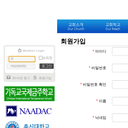
교회소개
교회학교
Our Church
Our Reach
회원가입
*
아이디
*
비밀번호
ID.비번 찾기
회원가입
*
비밀번호 확인
*
이름
*
닉네임