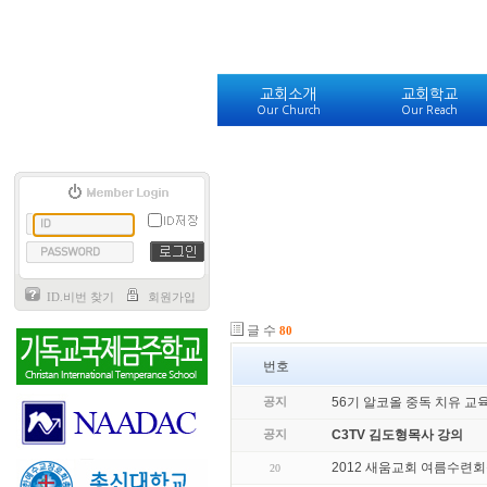
교회소개
교회학교
Our Church
Our Reach
ID.비번 찾기
회원가입
글 수
80
번호
공지
56기 알코올 중독 치유 교
공지
C3TV 김도형목사 강의
2012 새움교회 여름수련
20