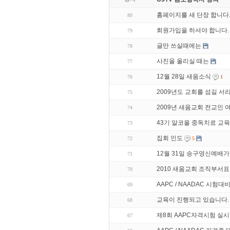
홈페이지를 새 단장 합니다
80
회원가입을 하셔야 합니다.
79
글만 쓰실때에는
78
사진을 올리실 때는
77
12월 28일 새움소식
76
1
2009년도 교회를 섬길 
75
2009년 새움교회 전교인
74
43기 알코올 중독치료 교육
73
집회 인도
72
5
12월 31일 송구영신예배가
71
2010 새움교회 조직부서표
70
AAPC / NAADAC 시험대
69
교육이 진행되고 있습니다.
68
제8회 AAPC자격시험 실시
67