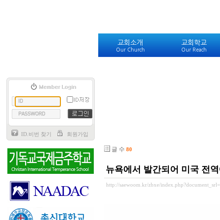
교회소개
교회학교
Our Church
Our Reach
ID.비번 찾기
회원가입
글 수
80
뉴욕에서 발간되어 미국 전역
http://saewoom.kr/zbxe/index.php?document_sr