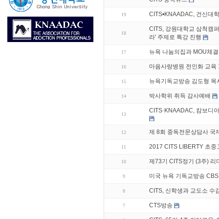
CITS•KNAADAC, 건신
19
CITS, 강원대학교 삼척캠퍼
18
라' 주제로 특강 진행
뉴욕 나눔의집과 MOU체결
17
마음사랑병원 전인화 교육 
16
뉴욕기독교방송 김도형 목
15
박사학위 취득 감사예배
14
CITS·KNAADAC, 캄보
13
제 8회 중독전문상담사 국
12
2017 CITS LIBERTY 
11
제73기 CITS정기 (3주) 
10
미국 뉴욕 기독교방송 CBS
9
CITS, 신학생과 교도소 수
8
CTS방송
7