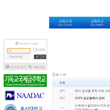
교회소개
교회학교
Our Church
Our Reach
ID.비번 찾기
회원가입
글 수
80
번호
공지
56기 알코올 중독 치유 교
공지
C3TV 김도형목사 강의
뉴욕에서 발간되어 미국 
20
CITS 중독뉴스