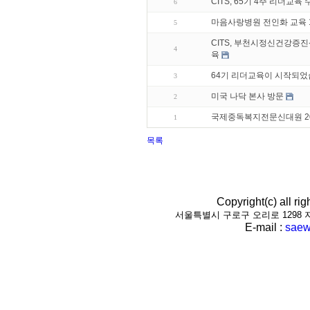
CITS, 65기 4주 리더교육
6
마음사랑병원 전인화 교육 
5
CITS, 부천시정신건강증진
4
육
64기 리더교육이 시작되었
3
미국 나닥 본사 방문
2
국제중독복지전문신대원 20
1
목록
Copyright(c) all r
서울특별시 구로구 오리로 1298 지하1층(
E-mail :
saew