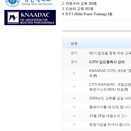
2. 여호수아 교육 304호
3. 드보라 교육 302호
4. B.P.T (Bible Prayer Training) 4층
번호
공지
56기 알코올 중독 치유 교
공지
C3TV 김도형목사 강의
KNAADAC·CITS, 제3
78
최
CITS·KNAADAC, 국립
77
복연구소와 MOU 체결
2009년도 교회를 섬길 
76
홈페이지를 새 단장 합니다
75
12월 28일 새움소식
74
1
회원가입을 하셔야 합니다.
73