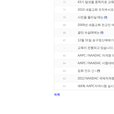
43기 알코올 중독치료 교육
72
2010 새움교회 조직부서표
71
사진을 올리실 때는
70
2009년 새움교회 전교인
69
글만 쓰실때에는
68
12월 31일 송구영신예배가
67
교육이 진행되고 있습니다.
AAPC / NAADAC 자격증
65
AAPC / NAADAC 시험대
64
집회 인도
63
5
2012 NAADAC 국제자격
62
제8회 AAPC자격시험 실시
61
목록