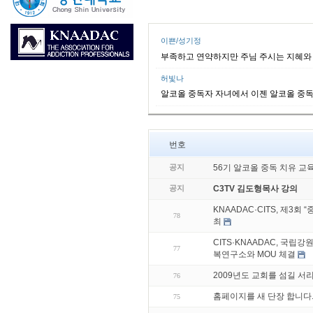
이쁜/성기정
부족하고 연약하지만 주님 주시는 지혜와
허빛나
알코올 중독자 자녀에서 이젠 알코올 중독
번호
공지
56기 알코올 중독 치유 교
공지
C3TV 김도형목사 강의
KNAADAC·CITS, 제3
78
최
CITS·KNAADAC, 국립
77
복연구소와 MOU 체결
2009년도 교회를 섬길 
76
홈페이지를 새 단장 합니다
75