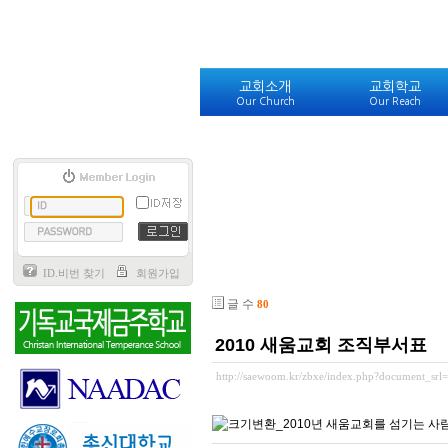
교회소개
교회학교
Our Church
Our Reach
ID.비번 찾기
회원가입
글 수
80
2010 새움교회 조직부서표
http://saewoom.kr/zbxe/index.php?document_srl