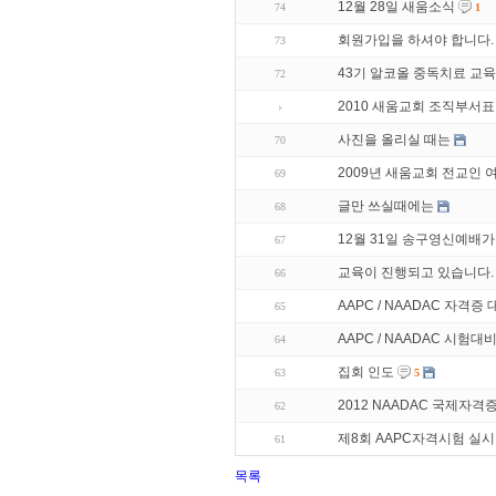
12월 28일 새움소식
74
1
회원가입을 하셔야 합니다.
73
43기 알코올 중독치료 교육
72
2010 새움교회 조직부서표
사진을 올리실 때는
70
2009년 새움교회 전교인
69
글만 쓰실때에는
68
12월 31일 송구영신예배가
67
교육이 진행되고 있습니다.
66
AAPC / NAADAC 자격증
65
AAPC / NAADAC 시험대
64
집회 인도
63
5
2012 NAADAC 국제자격
62
제8회 AAPC자격시험 실시
61
목록