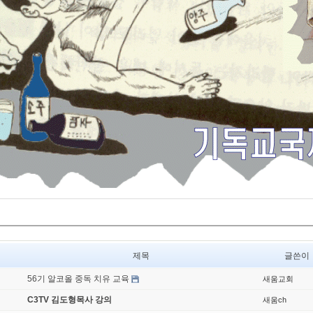
제목
글쓴이
56기 알코올 중독 치유 교육
새움교회
C3TV 김도형목사 강의
새움ch