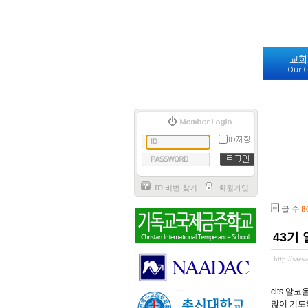
교회
Our C
ID.비번 찾기
회원가입
글 수
8
43기
http://sa
cits 알
많이 기도