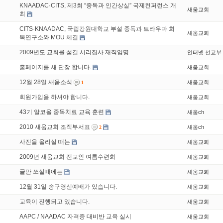
KNAADAC·CITS, 제3회 “중독과 인간상실” 국제컨퍼런스 개
새움교회
최
CITS·KNAADAC, 국립강원대학교 부설 중독과 트라우마 회
새움교회
복연구소와 MOU 체결
2009년도 교회를 섬길 서리집사 재직임명
인터넷 선교부
홈페이지를 새 단장 합니다.
새움교회
12월 28일 새움소식
새움교회
1
회원가입을 하셔야 합니다.
새움교회
43기 알코올 중독치료 교육 훈련
새움ch
2010 새움교회 조직부서표
새움ch
2
사진을 올리실 때는
새움교회
2009년 새움교회 전교인 여름수련회
새움교회
글만 쓰실때에는
새움교회
12월 31일 송구영신예배가 있습니다.
새움교회
교육이 진행되고 있습니다.
새움교회
AAPC / NAADAC 자격증 대비반 교육 실시
새움교회