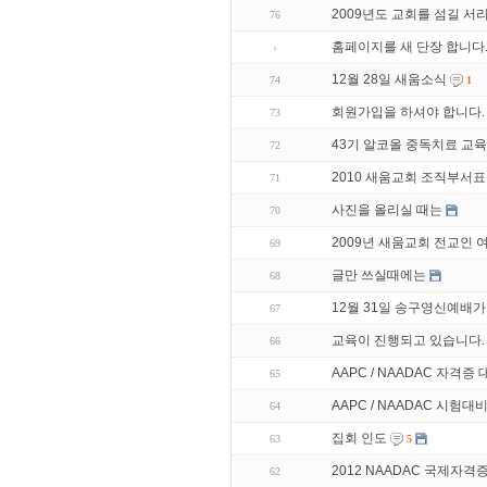
2009년도 교회를 섬길 
76
홈페이지를 새 단장 합니다
12월 28일 새움소식
74
1
회원가입을 하셔야 합니다.
73
43기 알코올 중독치료 교육
72
2010 새움교회 조직부서표
71
사진을 올리실 때는
70
2009년 새움교회 전교인
69
글만 쓰실때에는
68
12월 31일 송구영신예배가
67
교육이 진행되고 있습니다.
66
AAPC / NAADAC 자격증
65
AAPC / NAADAC 시험대
64
집회 인도
63
5
2012 NAADAC 국제자격
62