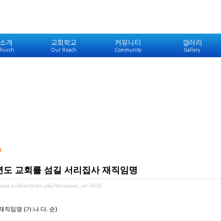
소개
교회학교
커뮤니티
갤러리
hurch
Our Reach
Community
Gallery
0
9년도 교회를 섬길 서리집사 재직임명
ewoom.kr/zbxe/index.php?document_srl=3626
직임명 (가.나.다. 순)