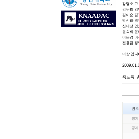
강명호 고
김두희 김
김이순 김
박선화 박
신태선 연
윤숙희 윤
이은경 이
전용금 정
이상 입니
2009.
죽도록 충
번호
공지
공지