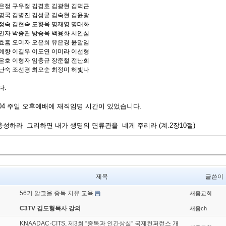
은정 구우정 김경호 김광현 김덕근
명국 김병진 김성균 김숙현 김윤광
정숙 김현숙 도향옥 명재영 명태화
인자 박종관 방승옥 백용화 서안심
효흠 오미자 오은희 유은경 윤말임
예향 이길우 이도연 이미라 이선형
은호 이형자 임충규 장준철 전난희
난숙 조선경 최오순 최정미 허빛나
다.
01.04 주일 오후예배에 재직임명 시간이 있었습니다.
성하라 그리하면 내가 생명의 면류관을 네게 주리라 (계.2장10절)
제목
글쓴이
56기 알코올 중독 치유 교육
새움교회
C3TV 김도형목사 강의
새움ch
KNAADAC·CITS, 제3회 “중독과 인간상실” 국제컨퍼런스 개