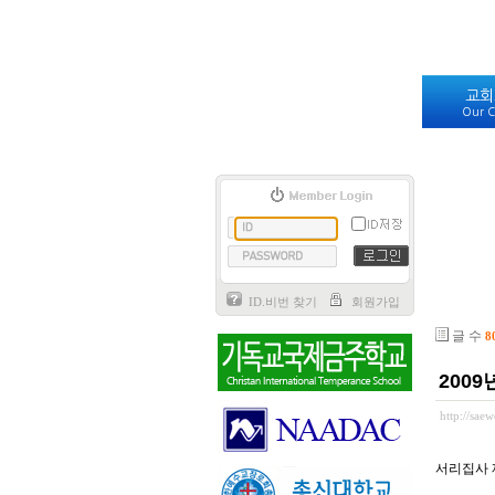
교회
Our C
ID.비번 찾기
회원가입
글 수
8
200
http://sa
서리집사 재