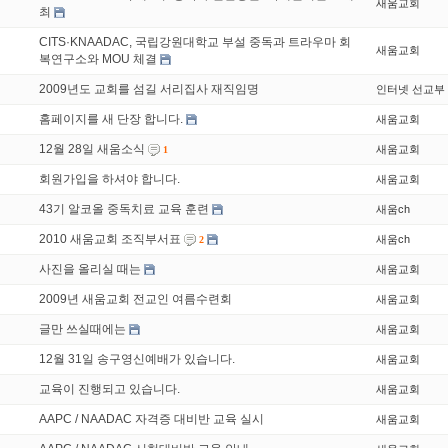
새움교회
최
CITS·KNAADAC, 국립강원대학교 부설 중독과 트라우마 회
새움교회
복연구소와 MOU 체결
2009년도 교회를 섬길 서리집사 재직임명
인터넷 선교부
홈페이지를 새 단장 합니다.
새움교회
12월 28일 새움소식
새움교회
1
회원가입을 하셔야 합니다.
새움교회
43기 알코올 중독치료 교육 훈련
새움ch
2010 새움교회 조직부서표
새움ch
2
사진을 올리실 때는
새움교회
2009년 새움교회 전교인 여름수련회
새움교회
글만 쓰실때에는
새움교회
12월 31일 송구영신예배가 있습니다.
새움교회
교육이 진행되고 있습니다.
새움교회
AAPC / NAADAC 자격증 대비반 교육 실시
새움교회