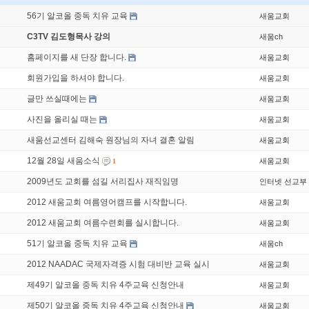
56기 알코올 중독 치유 교육
새움교회
C3TV 김도형목사 강의
새움ch
홈페이지를 새 단장 합니다.
새움교회
회원가입을 하셔야 합니다.
새움교회
글만 쓰실때에는
새움교회
사진을 올리실 때는
새움교회
새움선교센터 김해숙 원장님의 자녀 결혼 알림
새움교회
12월 28일 새움소식
새움교회
1
2009년도 교회를 섬길 서리집사 재직임명
인터넷 선교부
2012 새움교회 여름영어캠프를 시작합니다.
새움교회
2012 새움교회 여름수련회를 실시합니다.
새움교회
51기 알코올 중독 치유 교육
새움ch
2012 NAADAC 국제자격증 시험 대비반 교육 실시
새움교회
제49기 알코올 중독 치유 4주교육 신청안내
새움교회
제50기 알코올 중독 치유 4주교육 신청안내
새움교회