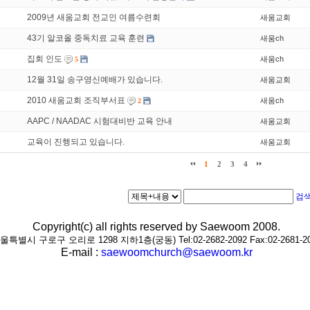
2009년 새움교회 전교인 여름수련회
새움교회
43기 알코올 중독치료 교육 훈련
새움ch
집회 인도
새움ch
5
12월 31일 송구영신예배가 있습니다.
새움교회
2010 새움교회 조직부서표
새움ch
2
AAPC / NAADAC 시험대비반 교육 안내
새움교회
교육이 진행되고 있습니다.
새움교회
1
2
3
4
검
Copyright(c) all rights reserved by Saewoom 2008.
울특별시 구로구 오리로 1298 지하1층(궁동) Tel:02-2682-2092 Fax:02-2681-2
E-mail :
saewoomchurch@saewoom.kr