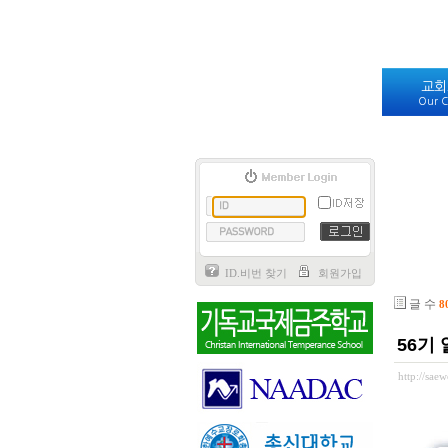
교회
Our C
ID.비번 찾기
회원가입
글 수
8
56기
http://sa