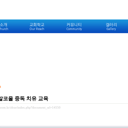
소개
교회학교
커뮤니티
갤러리
hurch
Our Reach
Community
Gallery
0
 알코올 중독 치유 교육
ewoom.kr/zbxe/index.php?document_srl=14550