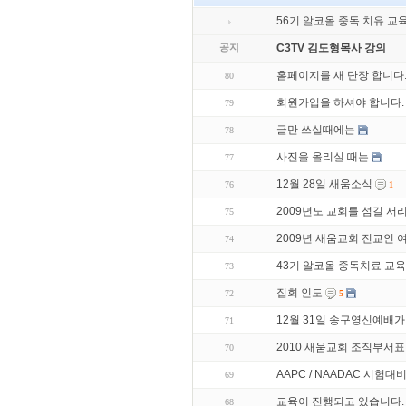
56기 알코올 중독 치유 교
공지
C3TV 김도형목사 강의
홈페이지를 새 단장 합니다
80
회원가입을 하셔야 합니다.
79
글만 쓰실때에는
78
사진을 올리실 때는
77
12월 28일 새움소식
76
1
2009년도 교회를 섬길 
75
2009년 새움교회 전교인
74
43기 알코올 중독치료 교육
73
집회 인도
72
5
12월 31일 송구영신예배가
71
2010 새움교회 조직부서표
70
AAPC / NAADAC 시험대
69
교육이 진행되고 있습니다.
68