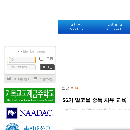
교회소개
교회학교
Our Church
Our Reach
ID.비번 찾기
회원가입
글 수
80
56기 알코올 중독 치유 교육
http://saewoom.kr/zbxe/index.php?document_srl