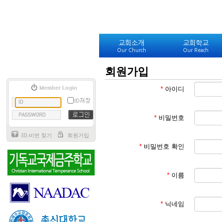
교회소개
교회학교
Our Church
Our Reach
회원가입
*
아이디
*
비밀번호
ID.비번 찾기
회원가입
*
비밀번호 확인
*
이름
*
닉네임