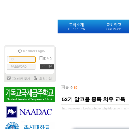
교회소개
교회학교
Our Church
Our Reach
ID.비번 찾기
회원가입
글 수
80
52기 알코올 중독 치유 교육
http://saewoom.kr/zbxe/index.php?document_srl