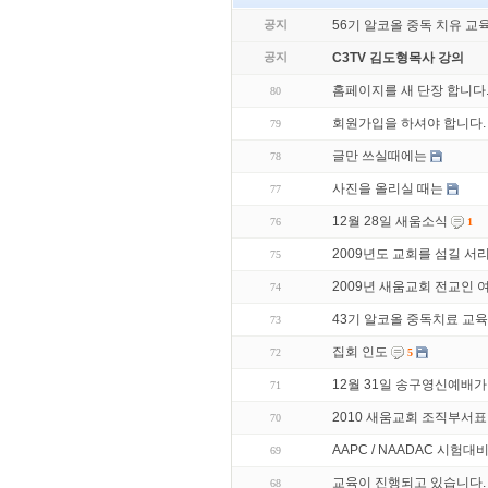
공지
56기 알코올 중독 치유 교
공지
C3TV 김도형목사 강의
홈페이지를 새 단장 합니다
80
회원가입을 하셔야 합니다.
79
글만 쓰실때에는
78
사진을 올리실 때는
77
12월 28일 새움소식
76
1
2009년도 교회를 섬길 
75
2009년 새움교회 전교인
74
43기 알코올 중독치료 교육
73
집회 인도
72
5
12월 31일 송구영신예배가
71
2010 새움교회 조직부서표
70
AAPC / NAADAC 시험대
69
교육이 진행되고 있습니다.
68