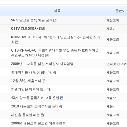
제목
글쓴이
56기 알코올 중독 치유 교육
새움교회
C3TV 김도형목사 강의
새움ch
KNAADAC·CITS, 제3회 “중독과 인간상실” 국제컨퍼런스 개
새움교회
최
CITS·KNAADAC, 국립강원대학교 부설 중독과 트라우마 회
새움교회
복연구소와 MOU 체결
2009년도 교회를 섬길 서리집사 재직임명
인터넷 선교부
홈페이지를 새 단장 합니다.
새움교회
12월 28일 새움소식
새움교회
1
회원가입을 하셔야 합니다.
새움교회
43기 알코올 중독치료 교육 훈련
새움ch
2010 새움교회 조직부서표
새움ch
2
사진을 올리실 때는
새움교회
2009년 새움교회 전교인 여름수련회
새움교회