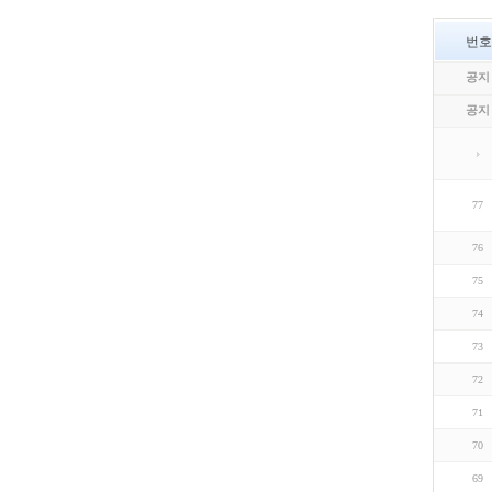
번호
공지
공지
77
76
75
74
73
72
71
70
69