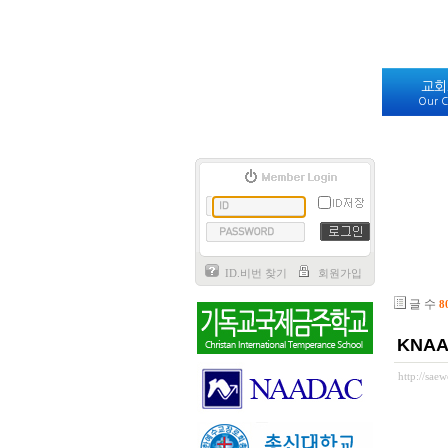
교회
Our C
ID.비번 찾기
회원가입
글 수
8
KNA
http://sa