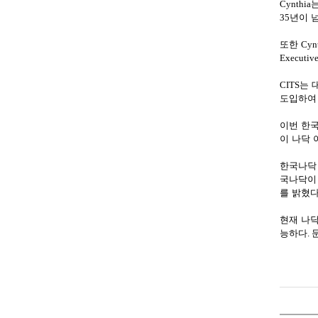
Cynthia
35
년이 
또한
Cyn
Executive
CITS
는 
도입하여
이번 한
이 나닥 
한국나닥
국나닥이
를 밝혔
현재 나
능하다
.