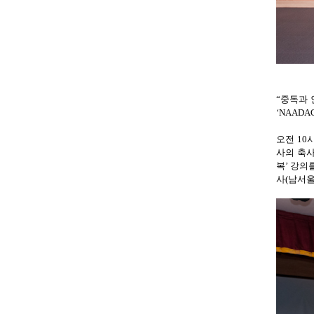
“
중독과 
‘NAADA
오전
10
사의 축사
복
’
강의
사
(
남서울