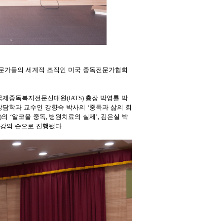
전문가들의 세계적 조직인 미국 중독전문가협회
 국제중독복지전문신대원
(IATS)
총장 박영률 박
담학과 교수인 강향숙 박사의
‘
중독과 삶의 회
)
의
‘
알코올 중독
,
병원치료의 실제
’,
김은실 박
강의 순으로 진행됐다
.