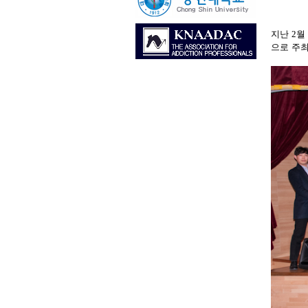
지난
2
월
으로 주최