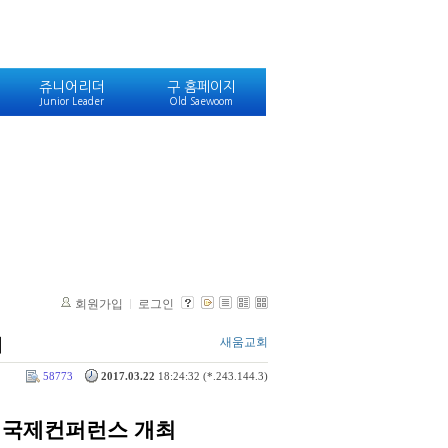
쥬니어리더
구 홈페이지
Junior Leader
Old Saewoom
회원가입
로그인
최
새움교회
58773
2017.03.22
18:24:32 (*.243.144.3)
”
국제컨퍼런스 개최