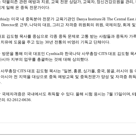
는 약물의존 관련 예방과 치료
,
교육 전문 상담가
,
교육자
,
정신건강요원을 관리
,
넘게 일해 온 중독 전문가이다
.
thia
는 미국 내 중독분야 전문가 교육기관인
Danya Institute
과
The Central East
 Director
로 근무
,
나닥의 대표
,
그리고 자격증 위원회의 위원
,
국제의장
,
회계 및
대표 김도형 목사를 중심으로 각종 중독 문제로 고통 받는 사람들과 중독자 
 치유에 도움을 주고 있는
30
년 전통의 비영리 기독교 단체이다
.
국 방문을 통해 미국 대표인
Cynthia
와 한국나닥 사무총장
·CITS
대표 김도형 목
아시아 지부의 업무를 총괄하는 것에 대해 상의했다
.
 사무총장
·CITS
대표 김도형 목사는
"
일본
,
홍콩
,
싱가폴
,
중국
,
몽골
,
러시아 등
 아시아 전 지역을 대상으로 중독 예방교육 및 중독전문가 양성 및 자격증 취
다
.
닥 국제자격증은 국내에서도 취득할 수 있다
.
올해 시험 응시는
7
월
15
일이며
, 6
문의
. 02-2612-0636.