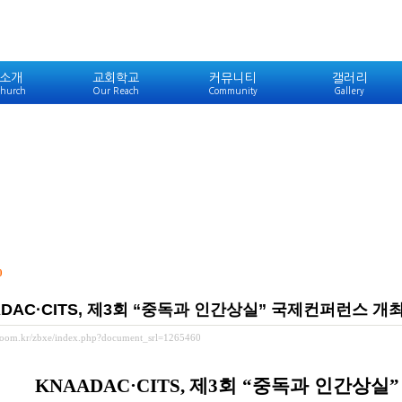
소개
교회학교
커뮤니티
갤러리
hurch
Our Reach
Community
Gallery
0
ADAC·CITS, 제3회 “중독과 인간상실” 국제컨퍼런스 개
ewoom.kr/zbxe/index.php?document_srl=1265460
KNAADAC·CITS,
제
3
회
“
중독과 인간상실