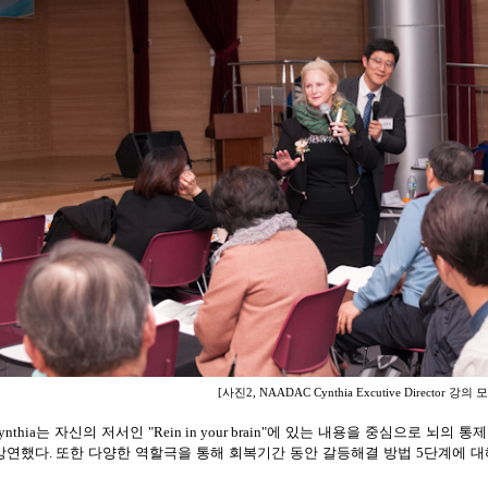
사진
강의 
[
2, NAADAC Cynthia Excutive Director
ynthia
는 자신의 저서인
"Rein in your brain"
에 있는 내용을 중심으로 뇌의 통
 강연했다
.
또한 다양한 역할극을 통해 회복기간 동안 갈등해결 방법
5
단계에 대