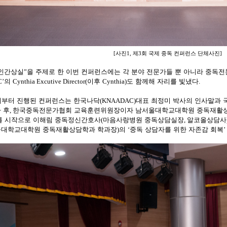
사진
제
회 국제 중독 컨퍼런스 단체사진
[
1,
3
]
인간상실
”
을 주제로 한 이번 컨퍼런스에는 각 분야 전문가들 뿐 아니라 중독
C’
의
Cynthia Excutive Director(
이후
Cynthia)
도 함께해 자리를 빛냈다
.
시부터 진행된 컨퍼런스는 한국나닥
(KNAADAC)
대표 최정미 박사의 인사말과
 후
,
한국중독전문가협회 교육훈련위원장이자 남서울대학교대학원 중독재활상
를 시작으로 이해림 중독정신간호사
(
마음사랑병원 중독상담실장
,
알코올상담사
대학교대학원 중독재활상담학과 학과장
)
의
‘
중독 상담자를 위한 자존감 회복
’