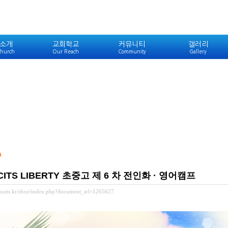
소개
교회학교
커뮤니티
갤러리
hurch
Our Reach
Community
Gallery
0
 CITS LIBERTY 초중고 제 6 차 전인화 · 영어캠프
ewoom.kr/zbxe/index.php?document_srl=1265627