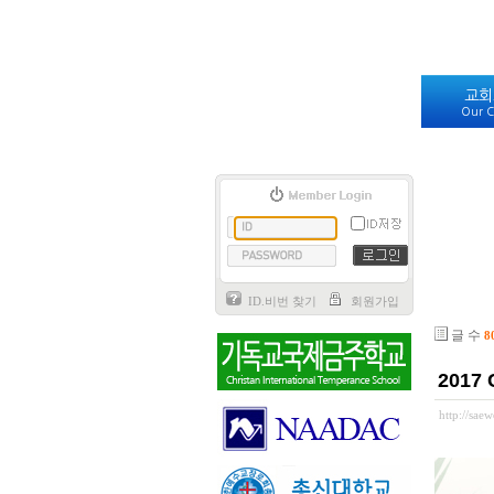
교회
Our C
ID.비번 찾기
회원가입
글 수
8
2017
http://sa