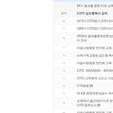
56기 알코올 중독 치유 교
공지
C3TV 김도형목사 강의
제73기 CITS정기 (3주) 
80
제68기 CITS정기 (3주) 
79
2018년 알코올중독전문상담
78
수 안내
마음사랑병원 전인화 교육 
77
뉴욕기독교방송 김도형 목
76
마음사랑병원 전인화 교육 
75
CITS · KNAADAC · B.R.
74
CITS, 신학생과 교도소 수
73
CTS방송
72
제 8회 중독전문상담사 국
71
뉴욕에서 발간되어 미국 
70
CITS 중독뉴스
마음사랑병원 전인화 교육 
69