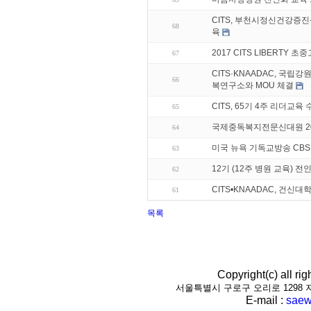
CITS, 부천시정신건강증진
68
육
2017 CITS LIBERTY 
67
CITS·KNAADAC, 국립
66
복연구소와 MOU 체결
CITS, 65기 4주 리더교육
65
국제중독복지전문신대원 20
64
미국 뉴욕 기독교방송 CBS
63
12기 (12주 병원 교육) 
62
CITS•KNAADAC, 건신
61
목록
Copyright(c) all r
서울특별시 구로구 오리로 1298 지하1층(
E-mail :
saew