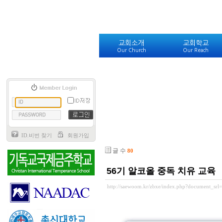
교회소개
교회학교
Our Church
Our Reach
ID.비번 찾기
회원가입
글 수
80
56기 알코올 중독 치유 교육
http://saewoom.kr/zbxe/index.php?document_srl