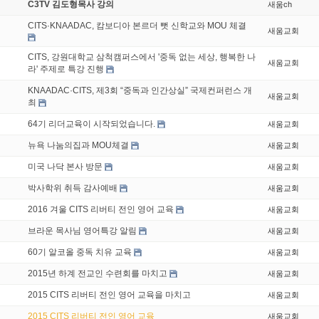
C3TV 김도형목사 강의
새움ch
CITS·KNAADAC, 캄보디아 본르더 뻣 신학교와 MOU 체결
새움교회
CITS, 강원대학교 삼척캠퍼스에서 '중독 없는 세상, 행복한 나
새움교회
라' 주제로 특강 진행
KNAADAC·CITS, 제3회 “중독과 인간상실” 국제컨퍼런스 개
새움교회
최
64기 리더교육이 시작되었습니다.
새움교회
뉴욕 나눔의집과 MOU체결
새움교회
미국 나닥 본사 방문
새움교회
박사학위 취득 감사예배
새움교회
2016 겨울 CITS 리버티 전인 영어 교육
새움교회
브라운 목사님 영어특강 알림
새움교회
60기 알코올 중독 치유 교육
새움교회
2015년 하계 전교인 수련회를 마치고
새움교회
2015 CITS 리버티 전인 영어 교육을 마치고
새움교회
2015 CITS 리버티 전인 영어 교육
새움교회