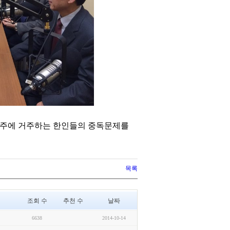
개 주에 거주하는 한인들의 중독문제를
목록
조회 수
추천 수
날짜
6638
2014-10-14