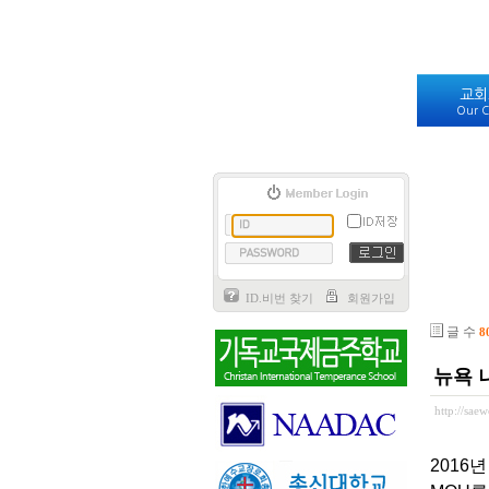
교회
Our C
ID.비번 찾기
회원가입
글 수
8
뉴욕 
http://sa
2016