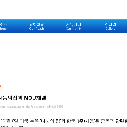
소개
교회학교
커뮤니티
갤러리
hurch
Our Reach
Community
Gallery
0
나눔의집과 MOU체결
ewoom.kr/zbxe/index.php?document_srl=1265398
년 12월 7일 미국 뉴욕 '나눔의 집'과 한국 '(주)새움'은 중독과