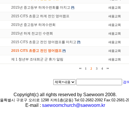
2015년 중고등부 하계수련회를 마치고
새움교회
2015 CITS 초중고 하계 전인 영어캠프
새움교회
2015년 중고등부 하계수련회
새움교회
2015년 하계 전교인 수련회
새움교회
2015 CITS 초중고 전인 영어캠프를 마치고
새움교회
2015 CITS 초중고 전인 영어캠프
새움교회
제 1 청년부 조대희군 군 휴가 알림
새움교회
1
2
3
4
검
Copyright(c) all rights reserved by Saewoom 2008.
울특별시 구로구 오리로 1298 지하1층(궁동) Tel:02-2682-2092 Fax:02-2681-2
E-mail :
saewoomchurch@saewoom.kr