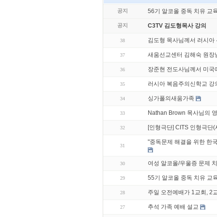
공지
56기 알코올 중독 치유 교
공지
C3TV 김도형목사 강의
김도형 목사님께서 러시아 
38
새움선교센터 김해숙 원장님
37
장준현 전도사님께서 미국
36
러시아 복음주의신학교 강
35
싱가폴의새움가족
34
Nathan Brown 목사님의
33
[인형극단] CITS 인형극
32
"중독문제 해결을 위한 한
31
여성 알코올/우울증 문제 
30
55기 알코올 중독 치유 교
29
주일 오전예배가 1교회, 2
28
추석 가족 예배 설교
27