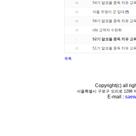
54기 알코올 중독 치유 교
26
아들 우영이 군 입대
25
56기 알코올 중독 치유 교
24
cits 교역자 수련회
23
52기 알코올 중독 치유 교
51기 알코올 중독 치유 교
21
목록
Copyright(c) all r
서울특별시 구로구 오리로 1298 지하1층(
E-mail :
saew