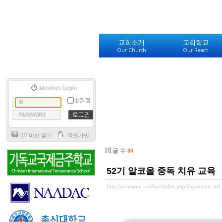
교회소개
교회학교
Our Church
Our Reach
ID.비번 찾기
회원가입
글 수
80
52기 알코올 중독 치유 교육
http://saewoom.kr/zbxe/index.php?document_srl