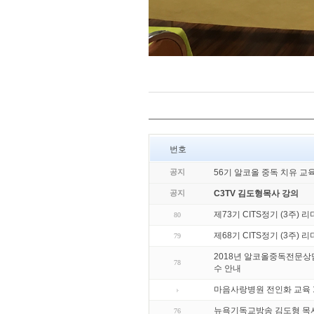
번호
공지
56기 알코올 중독 치유 교
공지
C3TV 김도형목사 강의
제73기 CITS정기 (3주) 
80
제68기 CITS정기 (3주) 
79
2018년 알코올중독전문상담
78
수 안내
마음사랑병원 전인화 교육 
뉴욕기독교방송 김도형 목
76