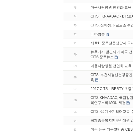
마음사랑병원 전인화 교육 
75
CITS · KNAADAC · B.R.
74
CITS, 신학생과 교도소 수
73
CTS방송
72
제 8회 중독전문상담사 국
71
뉴욕에서 발간되어 미국 
70
CITS 중독뉴스
마음사랑병원 전인화 교육 
69
CITS, 부천시정신건강증진
68
육
2017 CITS LIBERTY 
67
CITS·KNAADAC, 국립
66
복연구소와 MOU 체결
CITS, 65기 4주 리더교육
65
국제중독복지전문신대원 20
64
미국 뉴욕 기독교방송 CBS
63