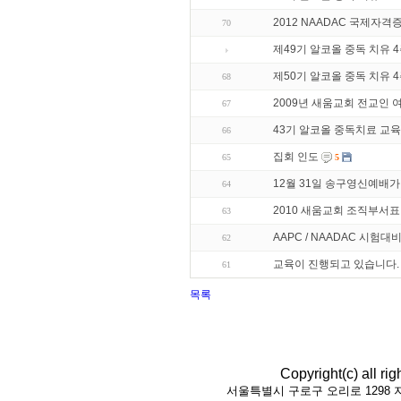
2012 NAADAC 국제자격
70
제49기 알코올 중독 치유 
제50기 알코올 중독 치유 
68
2009년 새움교회 전교인
67
43기 알코올 중독치료 교육
66
집회 인도
65
5
12월 31일 송구영신예배가
64
2010 새움교회 조직부서표
63
AAPC / NAADAC 시험대
62
교육이 진행되고 있습니다.
61
목록
Copyright(c) all r
서울특별시 구로구 오리로 1298 지하1층(