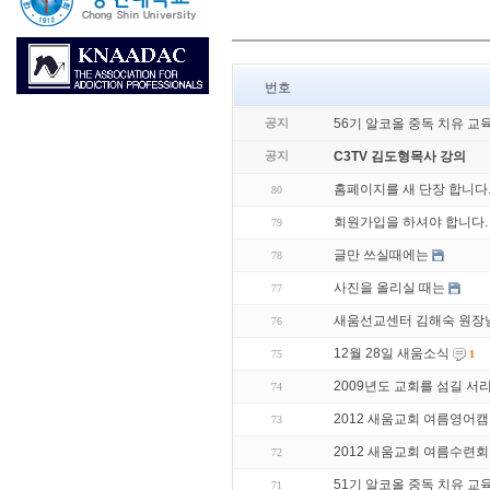
번호
공지
56기 알코올 중독 치유 교
공지
C3TV 김도형목사 강의
홈페이지를 새 단장 합니다
80
회원가입을 하셔야 합니다.
79
글만 쓰실때에는
78
사진을 올리실 때는
77
새움선교센터 김해숙 원장님
76
12월 28일 새움소식
75
1
2009년도 교회를 섬길 
74
2012 새움교회 여름영어
73
2012 새움교회 여름수련
72
51기 알코올 중독 치유 교
71