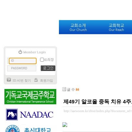
교회소개
교회학교
Our Church
Our Reach
ID.비번 찾기
회원가입
글 수
80
제49기 알코올 중독 치유 4
http://saewoom.kr/zbxe/index.php?document_srl